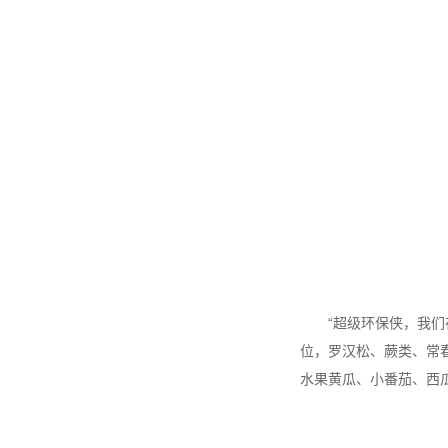
“超级环保侠，我
位，罗汉松、蕨类、常
水果黄瓜、小番茄、西